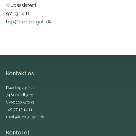
Klubassistent
97 13 14 11
hsp@trehoje-golf.dk
Kontakt os
Røddingvej 21a
7480 Vildbjerg
CVR: 16357693
+45 97 13 14 11
mail@trehoje-golf.dk
Kontoret