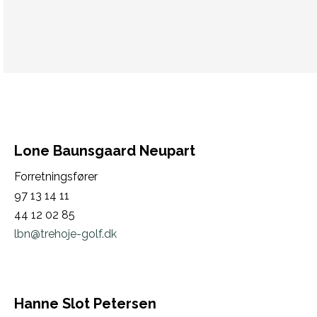
Lone Baunsgaard Neupart
Forretningsfører
97 13 14 11
44 12 02 85
lbn@trehoje-golf.dk
Hanne Slot Petersen