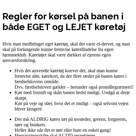
Regler for kørsel på banen i
både EGET og LEJET køretøj
Hvis man medbringer eget køretøj, skal det være el-drevet, og man
skal på forlangende kunne fremvise køretilladelse fra egen
hjemmeklub. Køretøjet skal være dækket af ejerens egen
ansvarsforsikring.
Hvis det anvendte køretøj kræver det, skal man kunne
fremvise alm. kørekort, da der flere steder på banen køres i
færdselslovens område.
Dvs. færdselsloven gælder – herunder også promillegrænsen!!
Kør med fornuft og skån banen bedst muligt. Undgå at dreje
skarpt.
Kør på veje og stier, hvor det er muligt – også selvom vejen
bliver længere.
Der må ALDRIG køres tæt på teesteder, greens, forgreens,
søer og bunkers.
Heller ikke når det er tørt eller bare en enkel gang!
Henvisningsskilte skal ALTID respekteres.