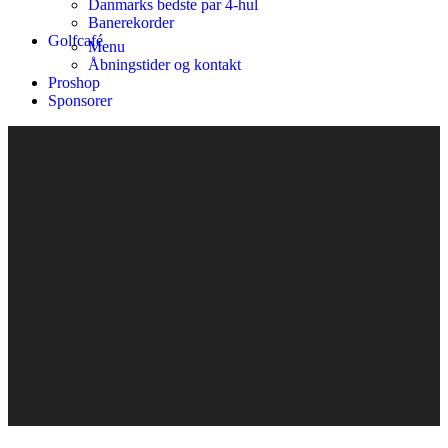
Danmarks bedste par 4-hul
Banerekorder
Golfcafé
Menu
Åbningstider og kontakt
Proshop
Sponsorer