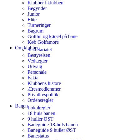
Klubber i klubben
Begynder
Junior
Elite
Turneringer
Bagrum
Golfbil og kørsel på bane
Køb Golfamore
Om klubben
Sekretariatet
Bestyrelsen
Vedtægter
Udvalg
Personale
Fakta
Klubbens histore
Æresmedlemmer
Privatlivspolitik
Ordensregler
Banen
Lokalregler
18-huls banen
9 huller ØST
Baneguide 18-huls banen
Baneguide 9 huller ØST
Banestatus