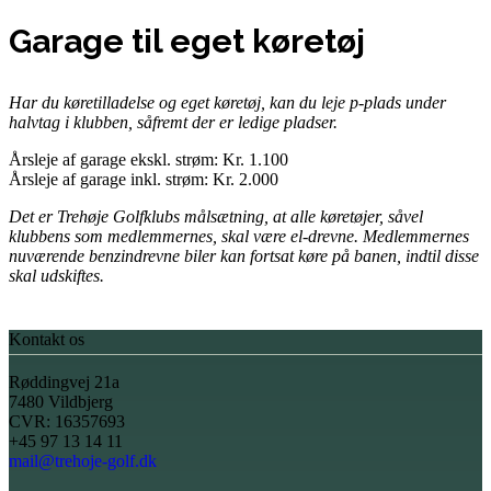
Garage til eget køretøj
Har du køretilladelse og eget køretøj, kan du leje p-plads under
halvtag i klubben, såfremt der er ledige pladser.
Årsleje af garage ekskl. strøm: Kr. 1.100
Årsleje af garage inkl. strøm: Kr. 2.000
Det er Trehøje Golfklubs målsætning, at alle køretøjer, såvel
klubbens som medlemmernes, skal være el-drevne. Medlemmernes
nuværende benzindrevne biler kan fortsat køre på banen, indtil disse
skal udskiftes.
Kontakt os
Røddingvej 21a
7480 Vildbjerg
CVR: 16357693
+45 97 13 14 11
mail@trehoje-golf.dk