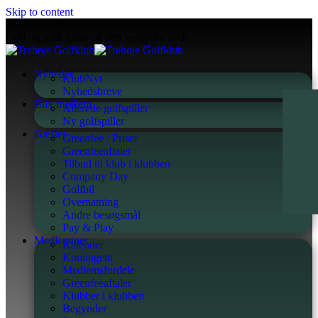
Skip to content
Trehøje Golfklub
Golf og unik natur på den vestjyske hede
Nyheder
KlubNyt
Nyhedsbreve
Bliv medlem
Allerede golfspiller
Ny golfspiller
Gæster
Greenfee / Priser
Greenfeeaftaler
Tilbud til klub i klubben
Company Day
Golfbil
Overnatning
Andre besøgsmål
Pay & Play
Medlemmer
Kalender
Kontingent
Medlemsfordele
Greenfeeaftaler
Klubber i klubben
Begynder