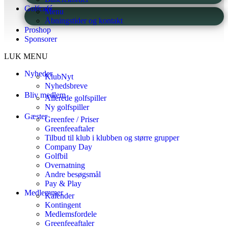
Golfcafé
Menu
Åbningstider og kontakt
Proshop
Sponsorer
LUK MENU
Nyheder
KlubNyt
Nyhedsbreve
Bliv medlem
Allerede golfspiller
Ny golfspiller
Gæster
Greenfee / Priser
Greenfeeaftaler
Tilbud til klub i klubben og større grupper
Company Day
Golfbil
Overnatning
Andre besøgsmål
Pay & Play
Medlemmer
Kalender
Kontingent
Medlemsfordele
Greenfeeaftaler