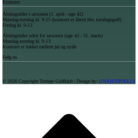
Kontoret
Åbningstider i sæsonen (1. april - uge 42)
Mandag-torsdag kl. 9-15 (kontoret er åbent ifm. torsdagsgolf)
Fredag kl. 9-13
Åbningstider uden for sæsonen (uge 43 - 31. marts)
Mandag-torsdag kl. 9-13
Kontoret er lukket mellem jul og nytår
Følg os
© 2026 Copyright Trehøje Golfklub | Design by:
UNIQUEPIXELS