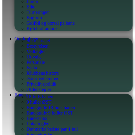
Junior
Elite
Turneringer
Bagrum
Golfbil og kørsel på bane
Køb Golfamore
Om klubben
Sekretariatet
Bestyrelsen
Vedtægter
Udvalg
Personale
Fakta
Klubbens histore
Æresmedlemmer
Privatlivspolitik
Ordensregler
Banen
18-huls banen
9 huller ØST
Baneguide 18-huls banen
Baneguide 9 huller ØST
Banestatus
Lokalregler
Danmarks bedste par 4-hul
Banerekorder