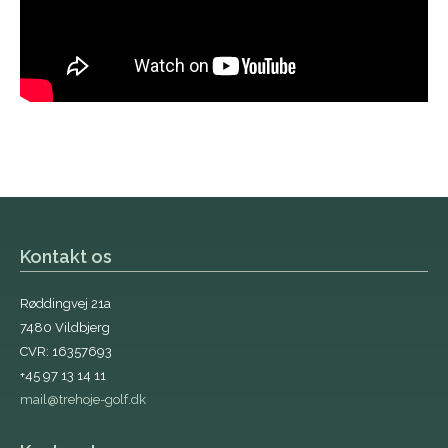
Kontakt os
Røddingvej 21a
7480 Vildbjerg
CVR: 16357693
+45 97 13 14 11
mail@trehoje-golf.dk