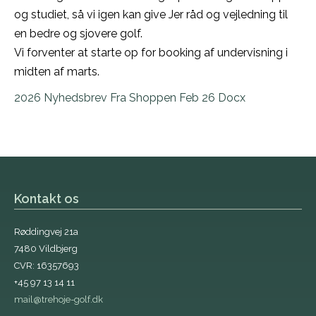
og studiet, så vi igen kan give Jer råd og vejledning til
en bedre og sjovere golf.
Vi forventer at starte op for booking af undervisning i
midten af marts.
2026 Nyhedsbrev Fra Shoppen Feb 26 Docx
Kontakt os
Røddingvej 21a
7480 Vildbjerg
CVR: 16357693
+45 97 13 14 11
mail@trehoje-golf.dk