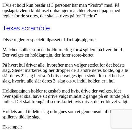
Hvis et hold kun består af 3 personer har man “Pedro” med. På
opslagstavlen i klubhuset ophænger matchledelsen et papir med
regler for de scores, der skal skrives på for “Pedro”
Texas scramble
Disse regler er specielt tilpasset til Trehøje-pigerne.
Matchen spilles som en holdturnering for 4 spillere på hvert hold.
Der vælges en holdkaptajn, der fører score-kortet.
På hvert hul driver alle, hvorefter man vælger stedet for det bedste
slag. Stedet markeres og her dropper de 3 andre deres bolde, og alle
slår deres 2′ slag herfra. Af disse vælges igen stedet for det bedste
slag, hvorfra alle slår deres 3′ slag o.s.v. indtil bolden er i hul
Holdkaptajnen holder regnskab med hvis, drive der vælges, idet
hver spiller skal have sit drive valgt mindst 2 gange på en runde på 9
huller. Det skal fremgå af score-kortet hvis drive, der er blevet valgt.
Holdets antal tildelte slag udregnes som et gennemsnit af de enkelte
spilleres tildelte slag.
Eksempel: