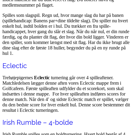
medlemsnummer på flaget.
Spilles som slagspil. Regn ud, hvor mange slag du har på banen
(spillehandicap: Banens par+dine tildelte slag). Du spiller nu hvert
enkelt hul, indtil bolden er i hul. Du trækker en fra spille-
handicappet, hver gang du slår et slag. Når du når nul, er din runde
færdig, og du planter dit flag, der hvor din bold ligger. Vinderen er
den spiller, som kommer længst med sit flag. Har du ikke brugt alle
dine slag efter de første 18 huller, begynder du på en ny runde på
hul 1.
Eclectic
Trehøjepigernes
Eclectic
turnering går over 4 spilleaftener.
Matchledelsen lægger denne aften vores Eclectic mappe frem i
Golfcafeen. Første spilleaften udfylder du et scorekort, som skal
indsættes i denne mappe. For hver spilleaften indføres scores for
denne match. Når den 4′ og sidste Eclectic match er spillet, vælger
du den bedste score for hver enkelt hul. Denne score bestemmer dit
resultat i Eclectic turneringen.
Irish Rumble – 4-bolde
Irish Rumble spilles som en holdturnering. Hvert hold består af 4