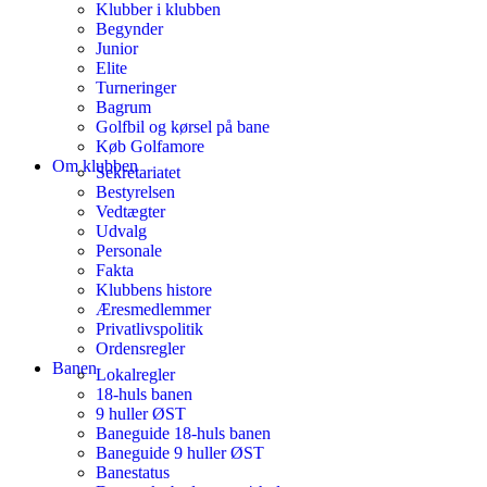
Klubber i klubben
Begynder
Junior
Elite
Turneringer
Bagrum
Golfbil og kørsel på bane
Køb Golfamore
Om klubben
Sekretariatet
Bestyrelsen
Vedtægter
Udvalg
Personale
Fakta
Klubbens histore
Æresmedlemmer
Privatlivspolitik
Ordensregler
Banen
Lokalregler
18-huls banen
9 huller ØST
Baneguide 18-huls banen
Baneguide 9 huller ØST
Banestatus