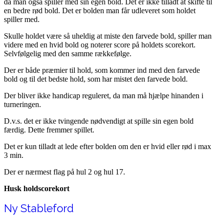
da man også spiller med sin egen bold. Det er ikke tilladt at skifte til
en bedre rød bold. Det er bolden man får udleveret som holdet
spiller med.
Skulle holdet være så uheldig at miste den farvede bold, spiller man
videre med en hvid bold og noterer score på holdets scorekort.
Selvfølgelig med den samme rækkefølge.
Der er både præmier til hold, som kommer ind med den farvede
bold og til det bedste hold, som har mistet den farvede bold.
Der bliver ikke handicap reguleret, da man må hjælpe hinanden i
turneringen.
D.v.s. det er ikke tvingende nødvendigt at spille sin egen bold
færdig. Dette fremmer spillet.
Det er kun tilladt at lede efter bolden om den er hvid eller rød i max
3 min.
Der er nærmest flag på hul 2 og hul 17.
Husk holdscorekort
Ny Stableford