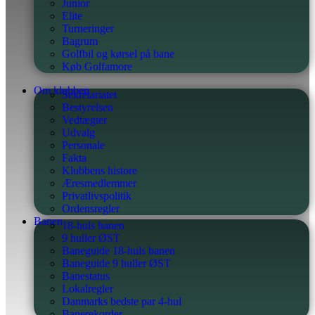
Junior
Elite
Turneringer
Bagrum
Golfbil og kørsel på bane
Køb Golfamore
Om klubben
Sekretariatet
Bestyrelsen
Vedtægter
Udvalg
Personale
Fakta
Klubbens histore
Æresmedlemmer
Privatlivspolitik
Ordensregler
Banen
18-huls banen
9 huller ØST
Baneguide 18-huls banen
Baneguide 9 huller ØST
Banestatus
Lokalregler
Danmarks bedste par 4-hul
Banerekorder