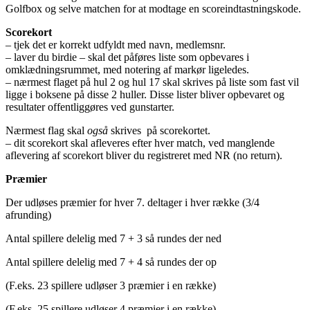
Golfbox og selve matchen for at modtage en scoreindtastningskode.
Scorekort
– tjek det er korrekt udfyldt med navn, medlemsnr.
– laver du birdie – skal det påføres liste som opbevares i
omklædningsrummet, med notering af markør ligeledes.
– nærmest flaget på hul 2 og hul 17 skal skrives på liste som fast vil
ligge i boksene på disse 2 huller. Disse lister bliver opbevaret og
resultater offentliggøres ved gunstarter.
Nærmest flag skal
også
skrives på scorekortet.
– dit scorekort skal afleveres efter hver match, ved manglende
aflevering af scorekort bliver du registreret med NR (no return).
Præmier
Der udløses præmier for hver 7. deltager i hver række (3/4
afrunding)
Antal spillere delelig med 7 + 3 så rundes der ned
Antal spillere delelig med 7 + 4 så rundes der op
(F.eks. 23 spillere udløser 3 præmier i en række)
(F.eks. 25 spillere udløser 4 præmier i en række)