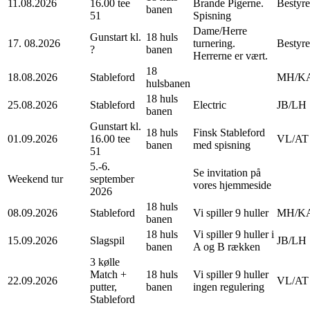
11.08.2026
16.00 tee
Brande Pigerne.
Bestyre
banen
51
Spisning
Dame/Herre
Gunstart kl.
18 huls
17. 08.2026
turnering.
Bestyre
?
banen
Herrerne er vært.
18
18.08.2026
Stableford
MH/K
hulsbanen
18 huls
25.08.2026
Stableford
Electric
JB/LH
banen
Gunstart kl.
18 huls
Finsk Stableford
01.09.2026
16.00 tee
VL/AT
banen
med spisning
51
5.-6.
Se invitation på
Weekend tur
september
vores hjemmeside
2026
18 huls
08.09.2026
Stableford
Vi spiller 9 huller
MH/K
banen
18 huls
Vi spiller 9 huller i
15.09.2026
Slagspil
JB/LH
banen
A og B rækken
3 kølle
Match +
18 huls
Vi spiller 9 huller
22.09.2026
VL/AT
putter,
banen
ingen regulering
Stableford