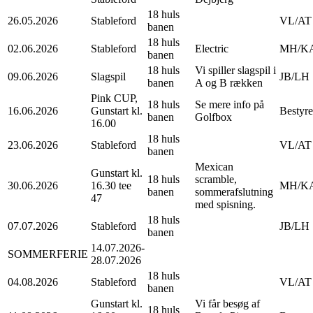
18 huls
26.05.2026
Stableford
VL/AT
banen
18 huls
02.06.2026
Stableford
Electric
MH/K
banen
18 huls
Vi spiller slagspil i
09.06.2026
Slagspil
JB/LH
banen
A og B rækken
Pink CUP,
18 huls
Se mere info på
16.06.2026
Gunstart kl.
Bestyre
banen
Golfbox
16.00
18 huls
23.06.2026
Stableford
VL/AT
banen
Mexican
Gunstart kl.
18 huls
scramble,
30.06.2026
16.30 tee
MH/K
banen
sommerafslutning
47
med spisning.
18 huls
07.07.2026
Stableford
JB/LH
banen
14.07.2026-
SOMMERFERIE
28.07.2026
18 huls
04.08.2026
Stableford
VL/AT
banen
Gunstart kl.
Vi får besøg af
18 huls