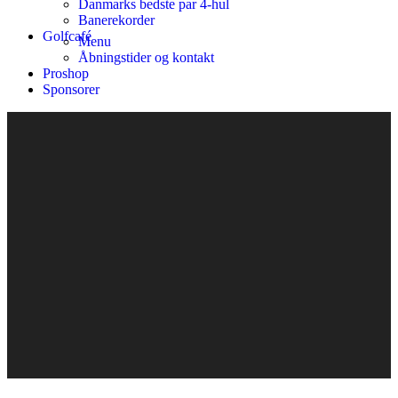
Danmarks bedste par 4-hul
Banerekorder
Golfcafé
Menu
Åbningstider og kontakt
Proshop
Sponsorer