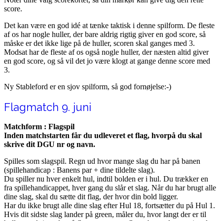
score.
Det kan være en god idé at tænke taktisk i denne spilform. De fleste
af os har nogle huller, der bare aldrig rigtig giver en god score, så
måske er det ikke lige på de huller, scoren skal ganges med 3.
Modsat har de fleste af os også nogle huller, der næsten altid giver
en god score, og så vil det jo være klogt at gange denne score med
3.
Ny Stableford er en sjov spilform, så god fornøjelse:-)
Flagmatch 9. juni
Matchform : Flagspil
Inden matchstarten får du udleveret et flag, hvorpå du skal
skrive dit DGU nr og navn.
Spilles som slagspil. Regn ud hvor mange slag du har på banen
(spillehandicap : Banens par + dine tildelte slag).
Du spiller nu hver enkelt hul, indtil bolden er i hul. Du trækker en
fra spillehandicappet, hver gang du slår et slag. Når du har brugt alle
dine slag, skal du sætte dit flag, der hvor din bold ligger.
Har du ikke brugt alle dine slag efter Hul 18, fortsætter du på Hul 1.
Hvis dit sidste slag lander på green, måler du, hvor langt der er til