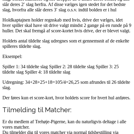
slår deres 2′ slag herfra. Af disse vælges igen stedet for det bedste
slag, hvorfra alle slår deres 3′ slag o.s.v. indtil bolden er i hul
Holdkaptajnen holder regnskab med hvis, drive der vælges, idet
hver spiller skal have sit drive valgt mindst 2 gange på en runde på 9
huller. Det skal fremgå af score-kortet hvis drive, der er blevet valgt.
Holdets antal tildelte slag udregnes som et gennemsnit af de enkelte
spilleres tildelte slag.
Eksempel:
Spiller 1: 34 tildelte slag Spiller 2: 28 tildelte slag Spiller 3: 25
tildelte slag Spiller 4: 18 tildelte slag
Udregning: 34+28+25+18=105/4=26,25 som afrundes til 26 tildelte
slag.
Der føres kun et score-kort, hvor holdets score for hvert hul anføres.
Tilmelding til Matcher:
Er du medlem af Trehøje-Pigerne, kan du naturligvis deltage i alle
vores matcher.
Du tilmelder dig til vores matcher via normal tidsbestilling via