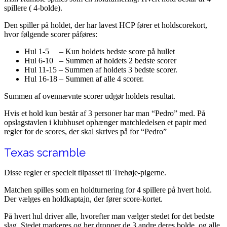
spillere ( 4-bolde).
Den spiller på holdet, der har lavest HCP fører et holdscorekort,
hvor følgende scorer påføres:
Hul 1-5 – Kun holdets bedste score på hullet
Hul 6-10 – Summen af holdets 2 bedste scorer
Hul 11-15 – Summen af holdets 3 bedste scorer.
Hul 16-18 – Summen af alle 4 scorer.
Summen af ovennævnte scorer udgør holdets resultat.
Hvis et hold kun består af 3 personer har man “Pedro” med. På
opslagstavlen i klubhuset ophænger matchledelsen et papir med
regler for de scores, der skal skrives på for “Pedro”
Texas scramble
Disse regler er specielt tilpasset til Trehøje-pigerne.
Matchen spilles som en holdturnering for 4 spillere på hvert hold.
Der vælges en holdkaptajn, der fører score-kortet.
På hvert hul driver alle, hvorefter man vælger stedet for det bedste
slag. Stedet markeres og her dropper de 3 andre deres bolde, og alle