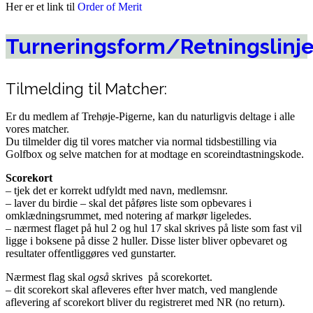
Her er et link til
Order of Merit
Turneringsform/Retningslinje
Tilmelding til Matcher:
Er du medlem af Trehøje-Pigerne, kan du naturligvis deltage i alle
vores matcher.
Du tilmelder dig til vores matcher via normal tidsbestilling via
Golfbox og selve matchen for at modtage en scoreindtastningskode.
Scorekort
– tjek det er korrekt udfyldt med navn, medlemsnr.
– laver du birdie – skal det påføres liste som opbevares i
omklædningsrummet, med notering af markør ligeledes.
– nærmest flaget på hul 2 og hul 17 skal skrives på liste som fast vil
ligge i boksene på disse 2 huller. Disse lister bliver opbevaret og
resultater offentliggøres ved gunstarter.
Nærmest flag skal
også
skrives på scorekortet.
– dit scorekort skal afleveres efter hver match, ved manglende
aflevering af scorekort bliver du registreret med NR (no return).