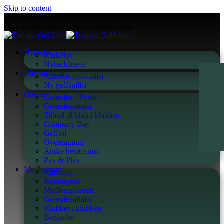
Skip to content
Trehøje Golfklub
Golf og unik natur på den vestjyske hede
Nyheder
KlubNyt
Nyhedsbreve
Bliv medlem
Allerede golfspiller
Ny golfspiller
Gæster
Greenfee / Priser
Greenfeeaftaler
Tilbud til klub i klubben
Company Day
Golfbil
Overnatning
Andre besøgsmål
Pay & Play
Medlemmer
Kalender
Kontingent
Medlemsfordele
Greenfeeaftaler
Klubber i klubben
Begynder