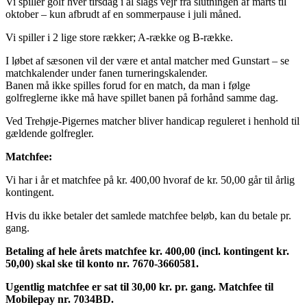
Vi spiller golf hver tirsdag i al slags vejr fra slutningen af marts til
oktober – kun afbrudt af en sommerpause i juli måned.
Vi spiller i 2 lige store rækker; A-række og B-række.
I løbet af sæsonen vil der være et antal matcher med Gunstart – se
matchkalender under fanen turneringskalender.
Banen må ikke spilles forud for en match, da man i følge
golfreglerne ikke må have spillet banen på forhånd samme dag.
Ved Trehøje-Pigernes matcher bliver handicap reguleret i henhold til
gældende golfregler.
Matchfee:
Vi har i år et matchfee på kr. 400,00 hvoraf de kr. 50,00 går til årlig
kontingent.
Hvis du ikke betaler det samlede matchfee beløb, kan du betale pr.
gang.
Betaling af hele årets matchfee kr. 400,00 (incl. kontingent kr.
50,00) skal ske til konto nr. 7670-3660581.
Ugentlig matchfee er sat til 30,00 kr. pr. gang. Matchfee til
Mobilepay nr. 7034BD.