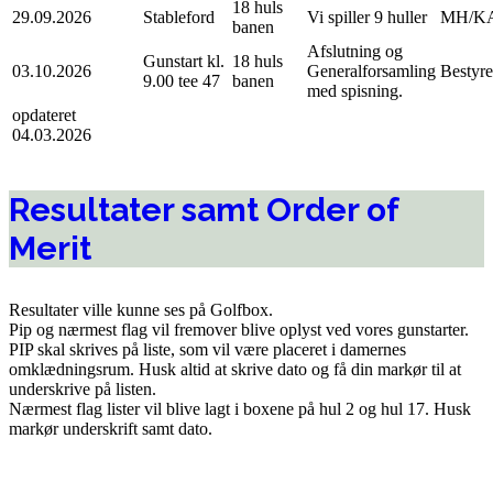
18 huls
29.09.2026
Stableford
Vi spiller 9 huller
MH/K
banen
Afslutning og
Gunstart kl.
18 huls
03.10.2026
Generalforsamling
Bestyre
9.00 tee 47
banen
med spisning.
opdateret
04.03.2026
Resultater samt Order of
Merit
Resultater ville kunne ses på Golfbox.
Pip og nærmest flag vil fremover blive oplyst ved vores gunstarter.
PIP skal skrives på liste, som vil være placeret i damernes
omklædningsrum. Husk altid at skrive dato og få din markør til at
underskrive på listen.
Nærmest flag lister vil blive lagt i boxene på hul 2 og hul 17. Husk
markør underskrift samt dato.