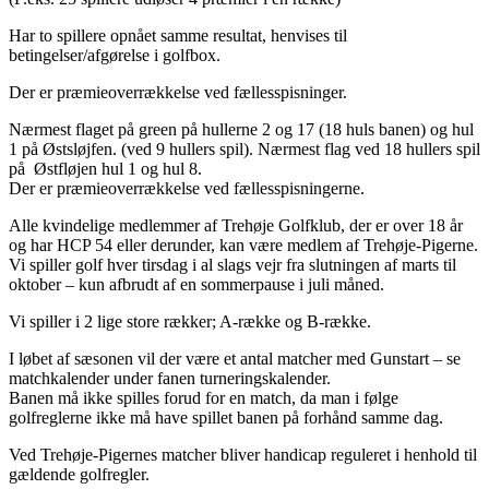
Har to spillere opnået samme resultat, henvises til
betingelser/afgørelse i golfbox.
Der er præmieoverrækkelse ved fællesspisninger.
Nærmest flaget på green på hullerne 2 og 17 (18 huls banen) og hul
1 på Østsløjfen. (ved 9 hullers spil). Nærmest flag ved 18 hullers spil
på Østfløjen hul 1 og hul 8.
Der er præmieoverrækkelse ved fællesspisningerne.
Alle kvindelige medlemmer af Trehøje Golfklub, der er over 18 år
og har HCP 54 eller derunder, kan være medlem af Trehøje-Pigerne.
Vi spiller golf hver tirsdag i al slags vejr fra slutningen af marts til
oktober – kun afbrudt af en sommerpause i juli måned.
Vi spiller i 2 lige store rækker; A-række og B-række.
I løbet af sæsonen vil der være et antal matcher med Gunstart – se
matchkalender under fanen turneringskalender.
Banen må ikke spilles forud for en match, da man i følge
golfreglerne ikke må have spillet banen på forhånd samme dag.
Ved Trehøje-Pigernes matcher bliver handicap reguleret i henhold til
gældende golfregler.