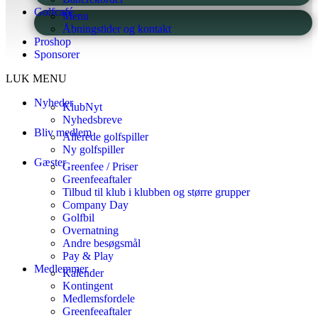
Golfcafé
Menu
Åbningstider og kontakt
Proshop
Sponsorer
LUK MENU
Nyheder
KlubNyt
Nyhedsbreve
Bliv medlem
Allerede golfspiller
Ny golfspiller
Gæster
Greenfee / Priser
Greenfeeaftaler
Tilbud til klub i klubben og større grupper
Company Day
Golfbil
Overnatning
Andre besøgsmål
Pay & Play
Medlemmer
Kalender
Kontingent
Medlemsfordele
Greenfeeaftaler