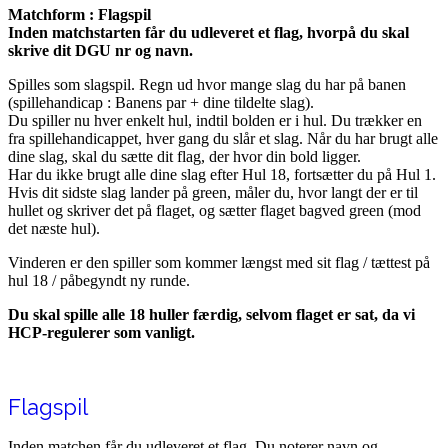
Matchform : Flagspil
Inden matchstarten får du udleveret et flag, hvorpå du skal
skrive dit DGU nr og navn.
Spilles som slagspil. Regn ud hvor mange slag du har på banen
(spillehandicap : Banens par + dine tildelte slag).
Du spiller nu hver enkelt hul, indtil bolden er i hul. Du trækker en
fra spillehandicappet, hver gang du slår et slag. Når du har brugt alle
dine slag, skal du sætte dit flag, der hvor din bold ligger.
Har du ikke brugt alle dine slag efter Hul 18, fortsætter du på Hul 1.
Hvis dit sidste slag lander på green, måler du, hvor langt der er til
hullet og skriver det på flaget, og sætter flaget bagved green (mod
det næste hul).
Vinderen er den spiller som kommer længst med sit flag / tættest på
hul 18 / påbegyndt ny runde.
Du skal spille alle 18 huller færdig, selvom flaget er sat, da vi
HCP-regulerer som vanligt.
Flagspil
Inden matchen får du udleveret et flag. Du noterer navn og