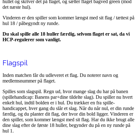
hullet og skriver det på flaget, og sætter flaget bagved green (mod
det næste hul).
Vinderen er den spiller som kommer længst med sit flag / tættest på
hul 18 / påbegyndt ny runde.
Du skal spille alle 18 huller færdig, selvom flaget er sat, da vi
HCP-regulerer som vanligt.
Flagspil
Inden matchen får du udleveret et flag. Du noterer navn og
medlemsnummer på flaget.
Spilles som slagspil. Regn ud, hvor mange slag du har på banen
(spillehandicap: Banens par+dine tildelte slag). Du spiller nu hvert
enkelt hul, indtil bolden er i hul. Du trækker en fra spille-
handicappet, hver gang du slår et slag. Når du når nul, er din runde
færdig, og du planter dit flag, der hvor din bold ligger. Vinderen er
den spiller, som kommer længst med sit flag. Har du ikke brugt alle
dine slag efter de første 18 huller, begynder du på en ny runde på
hul 1.