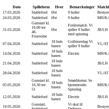
Dato
Spilleform
Hvor
Bemærkninger
Matchl
17.03.2026
Stableford
Øst
9 huller
Bestyre
24.03.2026
Stableford
Øst
9 huller
MH/K
Gunstart kl.
Forårsmatch. Vi
16.00 tee
31.03.2026
Øst
spiller 9 huller
JB/LH
46.
med spisning
Foursome
18 huls
Golfstoredag Vi
07.04.2026
Stableford
VL/AT
banen
spiller 9 huller
18 huls
14.04.2026
Stableford
Electric
MH/K
banen
18 huls
21.04.2026
Stableford
JB/LH
banen
18 huls
28.04.2026
Stableford
VL/AT
banen
Gunstart kl.
Smørblomst. Se
18 huls
05.05.2026
16.30 tee
hjemmeside.
MH/K
banen
51
Spisning
18 huls
12.05.2026
Stableford
Electric
JB/LH
banen
Gunstart,
Vi skal til
19.05.2026
Bestyre
Stableford
Dejbjerg