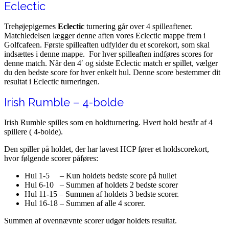
Eclectic
Trehøjepigernes
Eclectic
turnering går over 4 spilleaftener.
Matchledelsen lægger denne aften vores Eclectic mappe frem i
Golfcafeen. Første spilleaften udfylder du et scorekort, som skal
indsættes i denne mappe. For hver spilleaften indføres scores for
denne match. Når den 4′ og sidste Eclectic match er spillet, vælger
du den bedste score for hver enkelt hul. Denne score bestemmer dit
resultat i Eclectic turneringen.
Irish Rumble – 4-bolde
Irish Rumble spilles som en holdturnering. Hvert hold består af 4
spillere ( 4-bolde).
Den spiller på holdet, der har lavest HCP fører et holdscorekort,
hvor følgende scorer påføres:
Hul 1-5 – Kun holdets bedste score på hullet
Hul 6-10 – Summen af holdets 2 bedste scorer
Hul 11-15 – Summen af holdets 3 bedste scorer.
Hul 16-18 – Summen af alle 4 scorer.
Summen af ovennævnte scorer udgør holdets resultat.