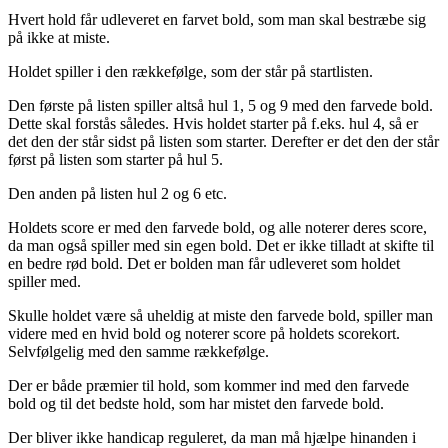
Hvert hold får udleveret en farvet bold, som man skal bestræbe sig
på ikke at miste.
Holdet spiller i den rækkefølge, som der står på startlisten.
Den første på listen spiller altså hul 1, 5 og 9 med den farvede bold.
Dette skal forstås således. Hvis holdet starter på f.eks. hul 4, så er
det den der står sidst på listen som starter. Derefter er det den der står
først på listen som starter på hul 5.
Den anden på listen hul 2 og 6 etc.
Holdets score er med den farvede bold, og alle noterer deres score,
da man også spiller med sin egen bold. Det er ikke tilladt at skifte til
en bedre rød bold. Det er bolden man får udleveret som holdet
spiller med.
Skulle holdet være så uheldig at miste den farvede bold, spiller man
videre med en hvid bold og noterer score på holdets scorekort.
Selvfølgelig med den samme rækkefølge.
Der er både præmier til hold, som kommer ind med den farvede
bold og til det bedste hold, som har mistet den farvede bold.
Der bliver ikke handicap reguleret, da man må hjælpe hinanden i