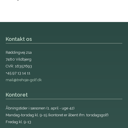
Kontakt os
Røddingvej 21a
7480 Vildbjerg
CVR: 16357693
+45 97 13 14 11
mail@trehoje-golf.dk
Kontoret
Åbningstider i sæsonen (1. april - uge 42)
Mandag-torsdag kl. 9-15 (kontoret er åbent ifm. torsdagsgolf)
Fredag kl. 9-13