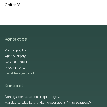
Golfcafé.
Kontakt os
Røddingvej 21a
7480 Vildbjerg
CVR: 16357693
+45 97 13 14 11
mail@trehoje-golf.dk
Kontoret
Åbningstider i sæsonen (1. april - uge 42)
Mandag-torsdag kl. 9-15 (kontoret er åbent ifm. torsdagsgolf)