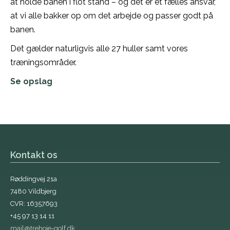
at holde banen i flot stand – og det er et fælles ansvar,
at vi alle bakker op om det arbejde og passer godt på
banen.
Det gælder naturligvis alle 27 huller samt vores
træningsområder.
Se opslag
Kontakt os
Røddingvej 21a
7480 Vildbjerg
CVR: 16357693
+45 97 13 14 11
mail@trehoje-golf.dk