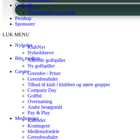
Golfcafé
Menu
Åbningstider og kontakt
Proshop
Sponsorer
LUK MENU
Nyheder
KlubNyt
Nyhedsbreve
Bliv medlem
Allerede golfspiller
Ny golfspiller
Gæster
Greenfee / Priser
Greenfeeaftaler
Tilbud til klub i klubben og større grupper
Company Day
Golfbil
Overnatning
Andre besøgsmål
Pay & Play
Medlemmer
Kalender
Kontingent
Medlemsfordele
Greenfeeaftaler