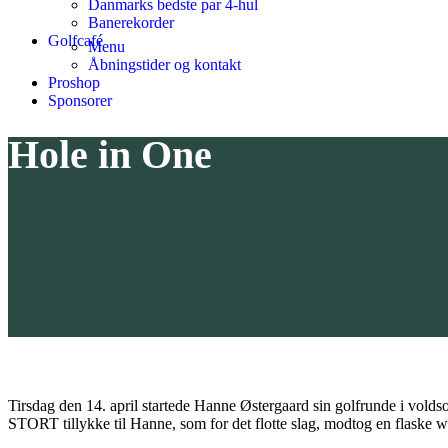
Danmarks bedste par 4-hul
Banerekorder
Golfcafé
Menu
Åbningstider og kontakt
Proshop
Sponsorer
Hole in One
Tirsdag den 14. april startede Hanne Østergaard sin golfrunde i volds
STORT tillykke til Hanne, som for det flotte slag, modtog en flaske w