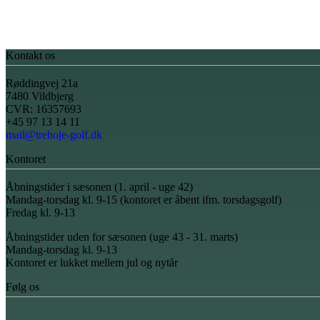
Kontakt os
Røddingvej 21a
7480 Vildbjerg
CVR: 16357693
+45 97 13 14 11
mail@trehoje-golf.dk
Kontoret
Åbningstider i sæsonen (1. april - uge 42)
Mandag-torsdag kl. 9-15 (kontoret er åbent ifm. torsdagsgolf)
Fredag kl. 9-13
Åbningstider uden for sæsonen (uge 43 - 31. marts)
Mandag-torsdag kl. 9-13
Kontoret er lukket mellem jul og nytår
Følg os