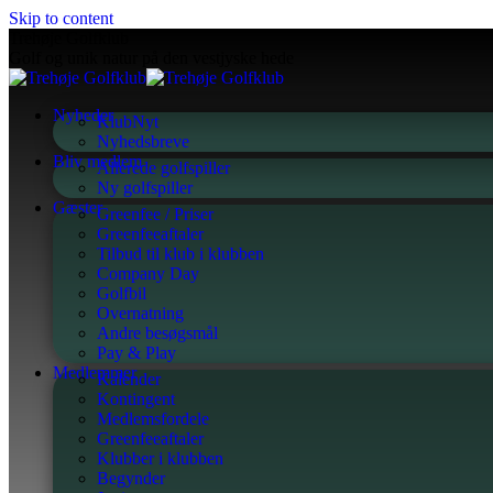
Skip to content
Trehøje Golfklub
Golf og unik natur på den vestjyske hede
Nyheder
KlubNyt
Nyhedsbreve
Bliv medlem
Allerede golfspiller
Ny golfspiller
Gæster
Greenfee / Priser
Greenfeeaftaler
Tilbud til klub i klubben
Company Day
Golfbil
Overnatning
Andre besøgsmål
Pay & Play
Medlemmer
Kalender
Kontingent
Medlemsfordele
Greenfeeaftaler
Klubber i klubben
Begynder