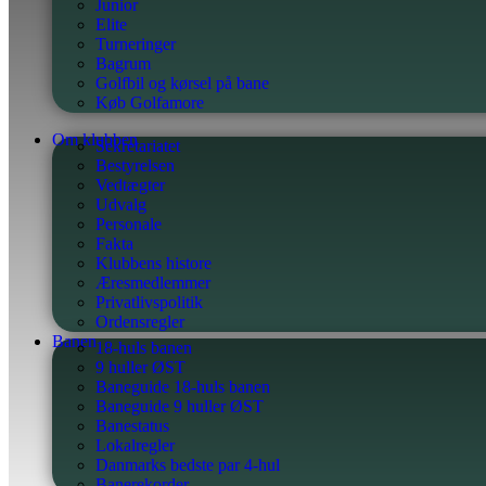
Junior
Elite
Turneringer
Bagrum
Golfbil og kørsel på bane
Køb Golfamore
Om klubben
Sekretariatet
Bestyrelsen
Vedtægter
Udvalg
Personale
Fakta
Klubbens histore
Æresmedlemmer
Privatlivspolitik
Ordensregler
Banen
18-huls banen
9 huller ØST
Baneguide 18-huls banen
Baneguide 9 huller ØST
Banestatus
Lokalregler
Danmarks bedste par 4-hul
Banerekorder