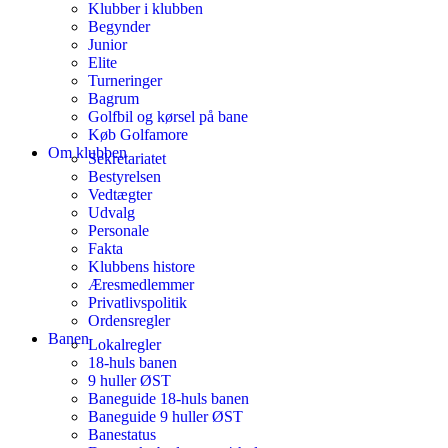
Klubber i klubben
Begynder
Junior
Elite
Turneringer
Bagrum
Golfbil og kørsel på bane
Køb Golfamore
Om klubben
Sekretariatet
Bestyrelsen
Vedtægter
Udvalg
Personale
Fakta
Klubbens histore
Æresmedlemmer
Privatlivspolitik
Ordensregler
Banen
Lokalregler
18-huls banen
9 huller ØST
Baneguide 18-huls banen
Baneguide 9 huller ØST
Banestatus