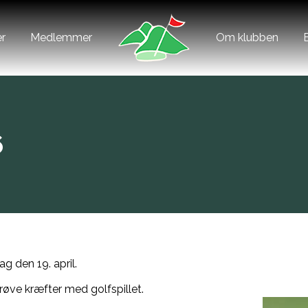
r
Medlemmer
Om klubben
6
 den 19. april.
røve kræfter med golfspillet.