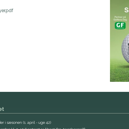
er.pdf
et
r i sæsonen (1. april - uge 42)