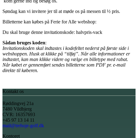
kom gerne ind og besøg os.
Søndag kan vi invitere jer til at møde os på messen til ½ pris.
Billetterne kan købes på Ferie for Alle webshop:
Du skal bruge denne invitationskode: halvpris-vack
Sådan bruges koden
:
Invitationskoden skal indtastes i kodefeltet nederst på første side i
webshoppen. Husk at klikke på “tilføj”. Når alle informationer er
indtastet, kan man klikke videre og vælge en billetype med rabat.
Når købet er gennemført sendes billetterne som PDF pr. e-mail
direkte til køberen.
Kontakt os
Røddingvej 21a
7480 Vildbjerg
CVR: 16357693
+45 97 13 14 11
mail@trehoje-golf.dk
Kontoret