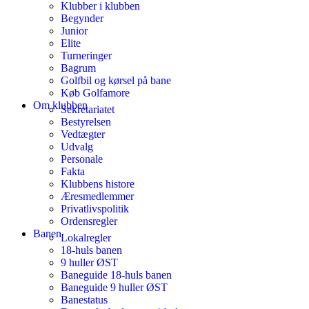
Klubber i klubben
Begynder
Junior
Elite
Turneringer
Bagrum
Golfbil og kørsel på bane
Køb Golfamore
Om klubben
Sekretariatet
Bestyrelsen
Vedtægter
Udvalg
Personale
Fakta
Klubbens histore
Æresmedlemmer
Privatlivspolitik
Ordensregler
Banen
Lokalregler
18-huls banen
9 huller ØST
Baneguide 18-huls banen
Baneguide 9 huller ØST
Banestatus