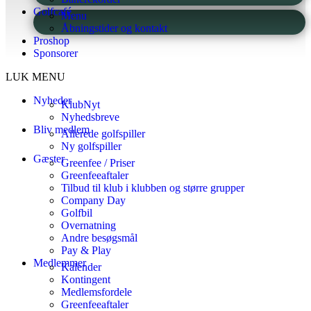
Golfcafé
Menu
Åbningstider og kontakt
Proshop
Sponsorer
LUK MENU
Nyheder
KlubNyt
Nyhedsbreve
Bliv medlem
Allerede golfspiller
Ny golfspiller
Gæster
Greenfee / Priser
Greenfeeaftaler
Tilbud til klub i klubben og større grupper
Company Day
Golfbil
Overnatning
Andre besøgsmål
Pay & Play
Medlemmer
Kalender
Kontingent
Medlemsfordele
Greenfeeaftaler