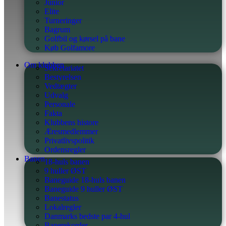
Junior
Elite
Turneringer
Bagrum
Golfbil og kørsel på bane
Køb Golfamore
Om klubben
Sekretariatet
Bestyrelsen
Vedtægter
Udvalg
Personale
Fakta
Klubbens histore
Æresmedlemmer
Privatlivspolitik
Ordensregler
Banen
18-huls banen
9 huller ØST
Baneguide 18-huls banen
Baneguide 9 huller ØST
Banestatus
Lokalregler
Danmarks bedste par 4-hul
Banerekorder