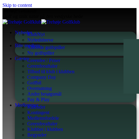
Skip to content
Trehøje Golfklub
Golf og unik natur på den vestjyske hede
Nyheder
KlubNyt
Nyhedsbreve
Bliv medlem
Allerede golfspiller
Ny golfspiller
Gæster
Greenfee / Priser
Greenfeeaftaler
Tilbud til klub i klubben
Company Day
Golfbil
Overnatning
Andre besøgsmål
Pay & Play
Medlemmer
Kalender
Kontingent
Medlemsfordele
Greenfeeaftaler
Klubber i klubben
Begynder