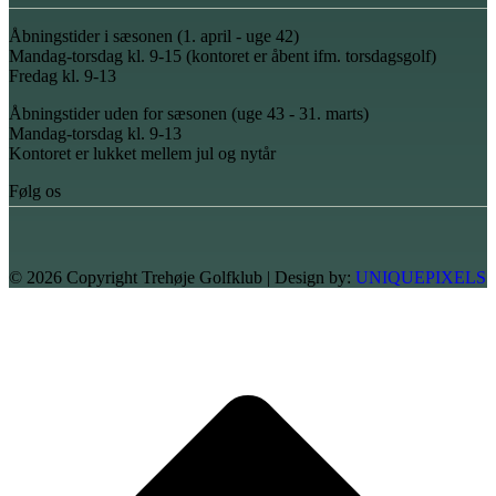
Åbningstider i sæsonen (1. april - uge 42)
Mandag-torsdag kl. 9-15 (kontoret er åbent ifm. torsdagsgolf)
Fredag kl. 9-13
Åbningstider uden for sæsonen (uge 43 - 31. marts)
Mandag-torsdag kl. 9-13
Kontoret er lukket mellem jul og nytår
Følg os
© 2026 Copyright Trehøje Golfklub | Design by:
UNIQUEPIXELS