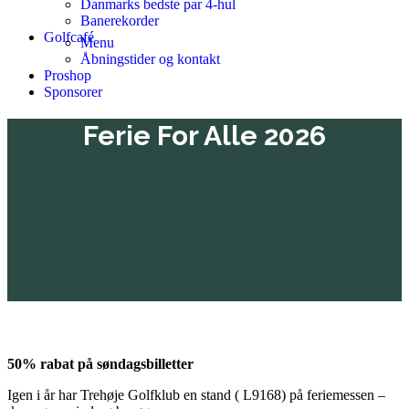
Danmarks bedste par 4-hul
Banerekorder
Golfcafé
Menu
Åbningstider og kontakt
Proshop
Sponsorer
Ferie For Alle 2026
50% rabat på søndagsbilletter
Igen i år har Trehøje Golfklub en stand ( L9168) på feriemessen –